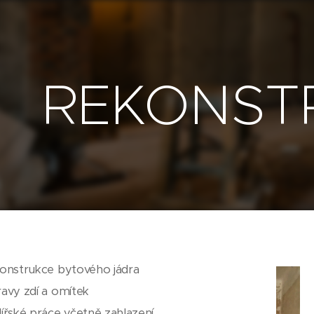
REKONST
onstrukce bytového jádra
avy zdí a omítek
ířské práce včetně zahlazení