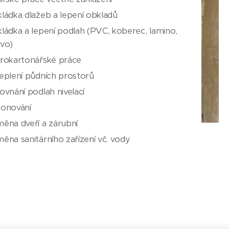
ládka dlažeb a lepení obkladů
ládka a lepení podlah (PVC, koberec, lamino,
vo)
rokartonářské práce
eplení půdních prostorů
ovnání podlah nivelací
tonování
ěna dveří a zárubní
ěna sanitárního zařízení vč. vody