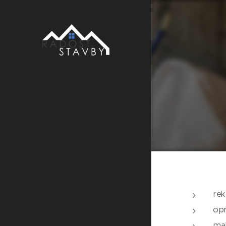
rek
opr
mal