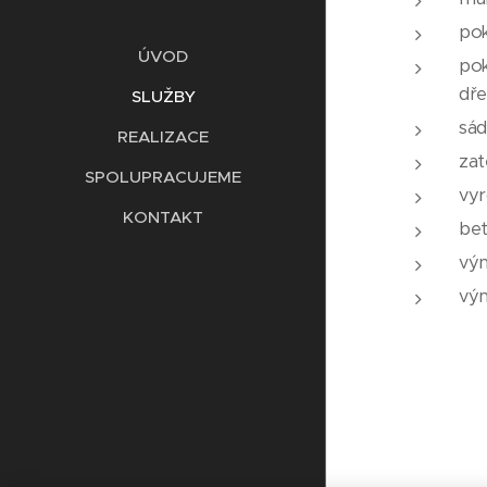
pok
ÚVOD
pok
dře
SLUŽBY
sád
REALIZACE
zat
SPOLUPRACUJEME
vyr
KONTAKT
be
vým
vým